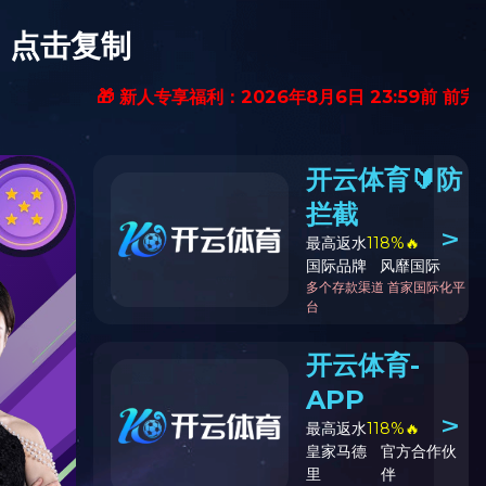
omErrors> 标记的“mode”特性设置为“Off”。