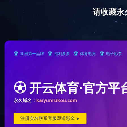
“/”应用程序中的服务器错误。
运行时错误
说明:
服务器上出现应用程序错误。此应用程序的当前自定义错误设置禁止远程查看应用程
详细信息:
若要使他人能够在远程计算机上查看此特定错误消息的详细信息，请在位于当前 Web 应用程序根目
<!-- Web.Config 配置文件 -->

<configuration>

    <system.web>

        <customErrors mode="Off"/>

    </system.web>

</configuration>
注释:
通过修改应用程序的 <customErrors> 配置标记的“defaultRedirect”特
<!-- Web.Config 配置文件 -->
