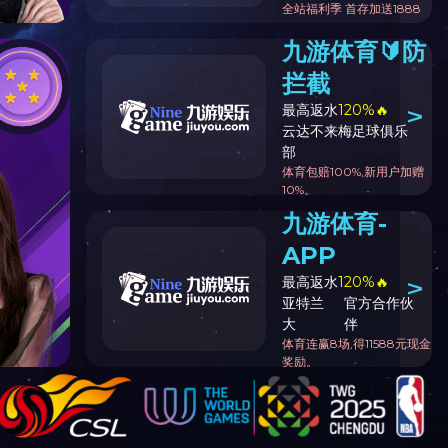
游平台_九游（中国）一站式服务平台
|
九游在线注册
|