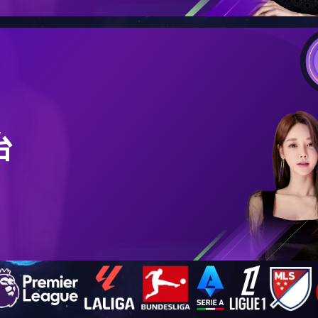
edirect="mycustompage.htm"/>

网首页_星空体育（中国）
|
星空体育入口_星空(中国)体育网
|
Kaiyun（中国大陆体育）
|
九