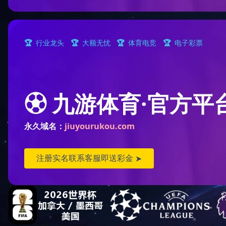
<configuration>

    <system.web>

        <customErrors mode="RemoteOnly" defaultR
    </system.web>

</configuration>
乐动网官网
|
星空线上官网(集团)官方网站
|
多宝足球
|
开云在线登录官网
|
星空体育在线官